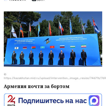
©
https://kazakhstan.mid.ru/upload/intervention_image_resize/746776/
Армения почти за бортом