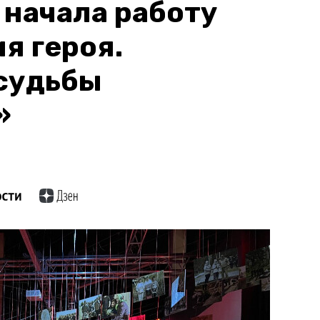
 начала работу
я героя.
судьбы
»