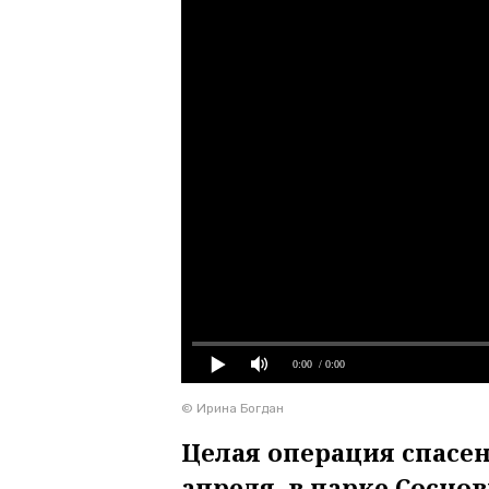
0:00
/ 0:00
© Ирина Богдан
Целая операция спасен
апреля, в парке Соснов