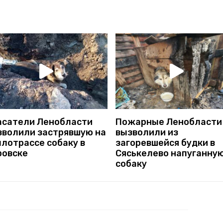
асатели Ленобласти
Пожарные Ленобласти
зволили застрявшую на
вызволили из
плотрассе собаку в
загоревшейся будки в
ровске
Сяськелево напуганну
собаку