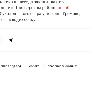
далеко не всегда заканчиваются
еделе в Приозерском районе
погиб
 Суходольского озера у поселка Громово,
ся в воде собаку.
лился под лед
собака
спасение животных