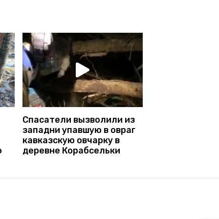
Спасатели вызволили из
западни упавшую в овраг
кавказскую овчарку в
ю
деревне Корабсельки