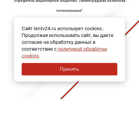
Учредитель акционерное общество "Ленинградская областная
телекомпания".
Главный редактор Черных Олег Викторович.
Сайт lentv24.ru использует cookies.
Телефон: +7 (812) 640-6114
Продолжая использовать сайт, вы даете
Email: info@lentv24.ru
согласие на обработку данных в
соответствии с
политикой обработки
Размещение рекламы admitriev@lentv24.ru
cookies
.
Принять
16+
Перечень иностранных и международных неправительственных организаций,
деятельность которых признана нежелательной на территории Российской