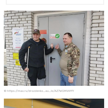
© https://max.ru/drozdenko_au_lo/AZ7WGMV4ffY