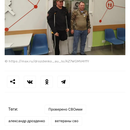
© https://max.ru/drozdenko_au_lo/AZ7WGMV4ffY
Теги:
Проверено СВОими
александр дрозденко
ветераны сво