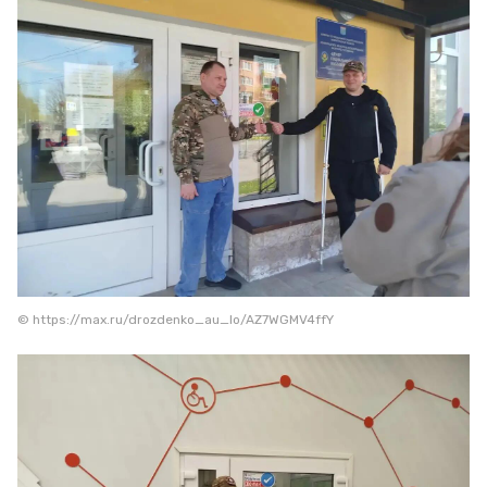
© https://max.ru/drozdenko_au_lo/AZ7WGMV4ffY