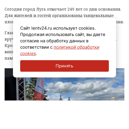
Сегодня город Луга отмечает 249 лет со дня основания.
Для жителей и гостей организованы танцевальные
площадки, выступления духовых оркестров и угощения.
Сайт lentv24.ru использует cookies.
Главным событием праздника стала церемония
Продолжая использовать сайт, вы даете
вручения знака «Почетный гражданин города Луга».
согласие на обработку данных в
Кроме того, региональные власти отметили
соответствии с
политикой обработки
многодетные семьи муниципалитета, вручив им
cookies
.
памятные награды и благодарственные письма.
Принять