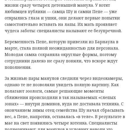
жизни сразу четырех детенышей манула. У котят
любимцев публики — самца Шу и самки Пепе — уже
открылись глаза и ушки, они делают первые попытки
самостоятельно вставать на лапы. Их мать проявляет
чудеса заботы: специалисты называют ее безупречной.
Беременность Пепе, которую привезли из Барнаула в
марте, стала полной неожиданностью для персонала.
Молодая самка сохраняла округлые формы, поэтому
сотрудники далеко не сразу поняли, что вскоре ждут
пополнения.
За жизнью пары манулов следили через видеокамеры,
однако те не позволяли увидеть полную картину. Как
полагают зоологи, самые решающие моменты
сближения происходили в так называемых «слепых
зонах» — внутри домиков, куда не доставала техника. С
окончанием зимы отец семейства Шу начал сбрасывать
вес, а Пепе, напротив, оставалась «в теле». В результате в
мае на свет появились четыре котенка. Специалисты
подчеркивают: для манулов в условиях неволи это