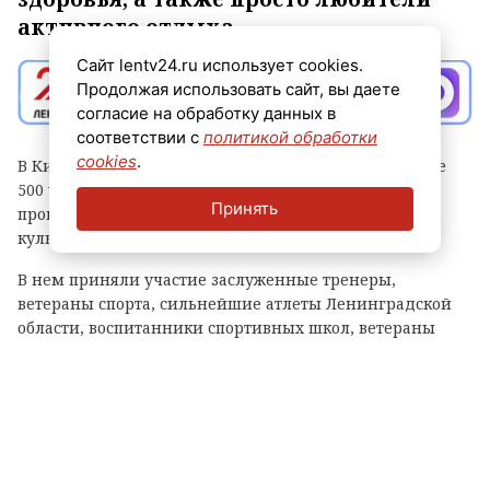
активного отдыха.
Сайт lentv24.ru использует cookies.
Продолжая использовать сайт, вы даете
согласие на обработку данных в
соответствии с
политикой обработки
cookies
.
В Кингисеппе стартовал День физкультурника. Более
500 участников праздника торжественным маршем
Принять
прошли от здания администрации района до парка
культуры и отдыха «Романовка».
В нем приняли участие заслуженные тренеры,
ветераны спорта, сильнейшие атлеты Ленинградской
области, воспитанники спортивных школ, ветераны
спецоперации, лица с ограниченными возможностями
здоровья, а также просто любители активного отдыха.
Парад физкультурников Ленинградской области собрал
активных людей из всех районов и округов региона.