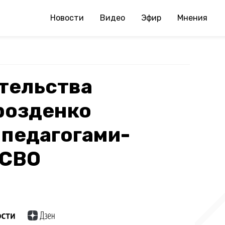
Новости
Видео
Эфир
Мнения
тельства
розденко
 педагогами-
 СВО