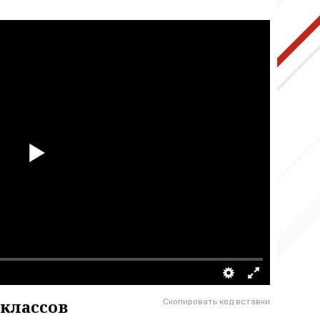
 классов
Скопировать код вставки