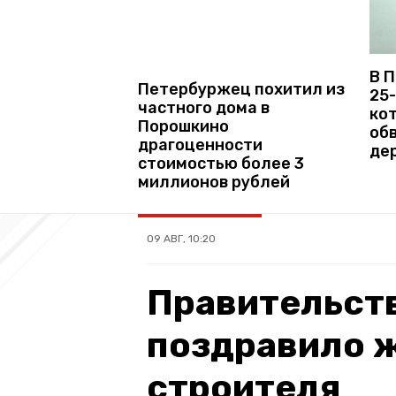
В 
Петербуржец похитил из
25
частного дома в
ко
Порошкино
об
драгоценности
де
стоимостью более 3
миллионов рублей
09 АВГ, 10:20
Правительст
поздравило 
строителя