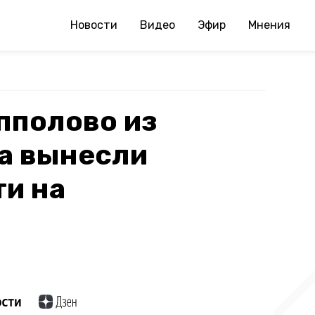
Новости
Видео
Эфир
Мнения
пполово из
а вынесли
и на