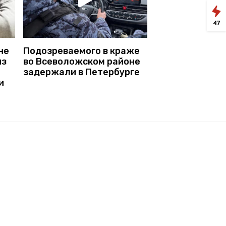
47
не
Подозреваемого в краже
из
во Всеволожском районе
задержали в Петербурге
и