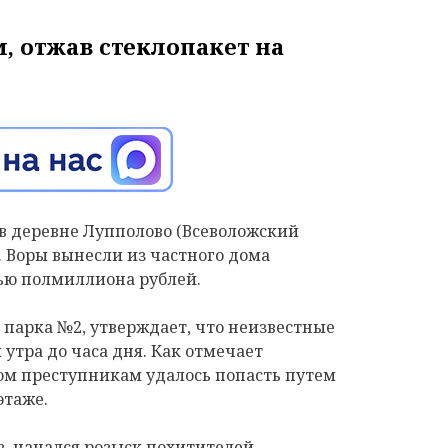
, отжав стеклопакет на
в деревне Лупполово (Всеволожский
 Воры вынесли из частного дома
ью полмиллиона рублей.
о парка №2, утверждает, что неизвестные
 утра до часа дня. Как отмечает
ом преступникам удалось попасть путем
этаже.
, начался розыск похитителей.