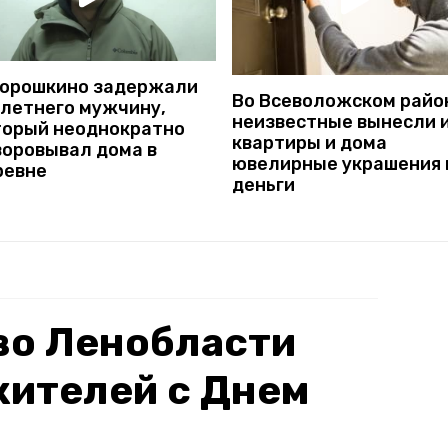
Порошкино задержали
Во Всеволожском райо
-летнего мужчину,
неизвестные вынесли 
торый неоднократно
квартиры и дома
воровывал дома в
ювелирные украшения 
ревне
деньги
во Ленобласти
жителей с Днем