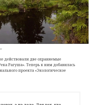
ww
же действовали две охраняемые
Река Рагуша». Теперь к ним добавилась
онального проекта «Экологическое
овах, а на деле. Для тех, кто