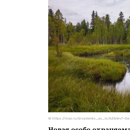
© https://max.ru/drozdenko_au_lo/AZ6iWvf-Q
Новая особо охраняем