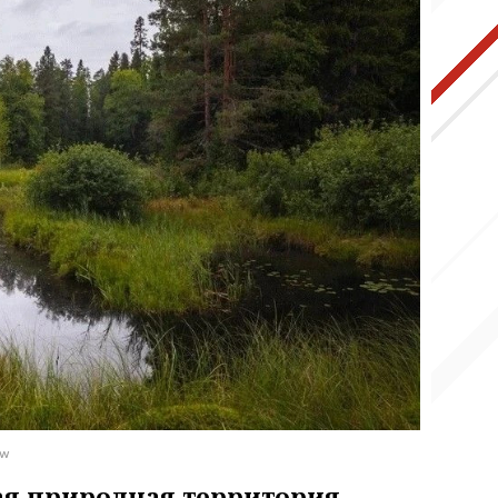
ww
ая природная территория