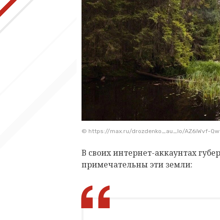
© https://max.ru/drozdenko_au_lo/AZ6iWvf-Q
В своих интернет-аккаунтах губе
примечательны эти земли: