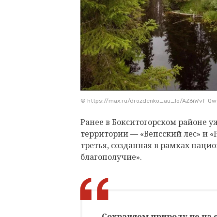
© https://max.ru/drozdenko_au_lo/AZ6iWvf-Q
Ранее в Бокситогорском районе у
территории — «Вепсский лес» и «
третья, созданная в рамках наци
благополучие».
Сохраняем природу не на сл