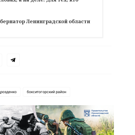
убернатор Ленинградской области
дрозденко
бокситогорский район