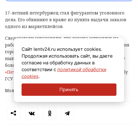
17-летний петербуржец стал фигурантом уголовного
дела. Его обвиняют в краже из пункта выдачи заказов
одного из маркетплейсов.
Следователи установили, что юноша устроился на
работу в ПВЗ на Софийской улице (Фрунзенский район
Сайт lentv24.ru использует cookies.
города) и с ноября прошлого года по февраль
Продолжая использовать сайт, вы даете
нынешнего украл оттуда различные вещи и технику
согласие на обработку данных в
более чем на 500 тысяч рублей, сообщает
соответствии с
политикой обработки
«Петербургский дневник»
со ссылкой на пресс-службу
cookies
.
ГСУ СКР по городу на Неве.
Принять
Молодому человеку уже предъявлено обвинение.