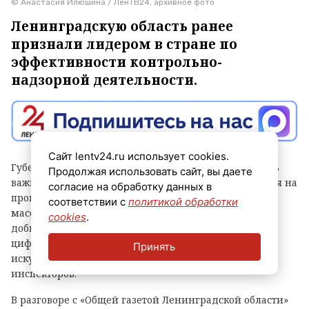
© Анастасия Илюшина / ЛенТВ24, архивное фото
Ленинградскую область ранее
признали лидером в стране по
эффективности контрольно-
надзорной деятельности.
Сайт lentv24.ru использует cookies.
Губернатор Александр Дрозденко заявил, что теперь
Продолжая использовать сайт, вы даете
важно сохранить лидерство после отмены моратория на
согласие на обработку данных в
проверки, а для этого контроль должен быть не
соответствии с
политикой обработки
массовым, а точным и современным. Чтобы этого
cookies
.
добиться, в Ленобласти, в частности, развивают
цифровые сервисы, используют беспилотники и
Принять
искусственный интеллект, а также обучают
инспекторов.
В разговоре с «Общей газетой Ленинградской области»