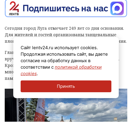
Сегодня город Луга отмечает 249 лет со дня основания.
Для жителей и гостей организованы танцевальные
площадки, выступления духовых оркестров и угощения.
Сайт lentv24.ru использует cookies.
Главным событием праздника стала церемония
Продолжая использовать сайт, вы даете
вручения знака «Почетный гражданин города Луга».
согласие на обработку данных в
Кроме того, региональные власти отметили
соответствии с
политикой обработки
многодетные семьи муниципалитета, вручив им
cookies
.
памятные награды и благодарственные письма.
Принять