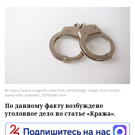
© https://www.magnific.com/free-photo/high-angle-shot-metal-
handcuffs-isolated_12750645.htm
По данному факту возбуждено
уголовное дело по статье «Кража».