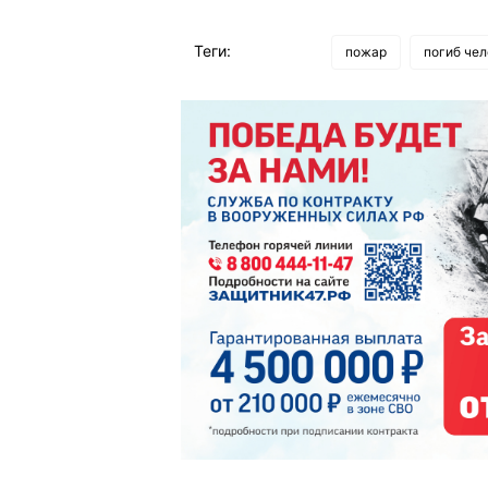
Теги:
пожар
погиб чел