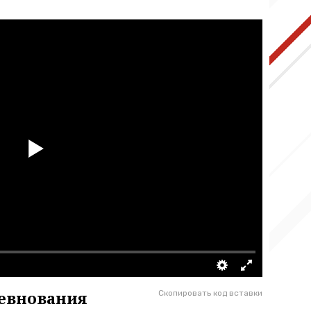
евнования
Скопировать код вставки