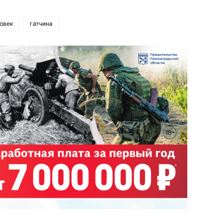
овек
гатчина