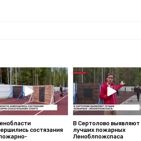
Ленобласти
В Сертолово выявляют
вершились состязания
лучших пожарных
 пожарно-
Леноблпожспаса