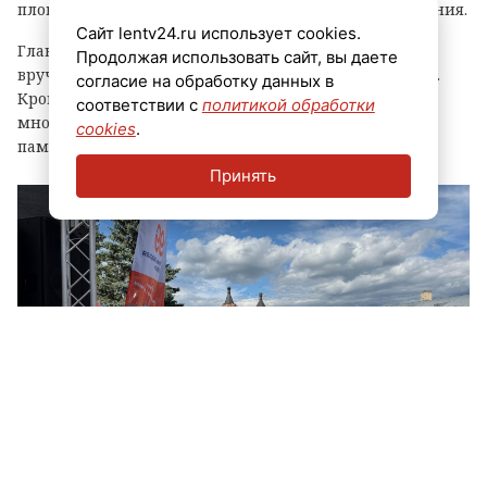
площадки, выступления духовых оркестров и угощения.
Сайт lentv24.ru использует cookies.
Главным событием праздника стала церемония
Продолжая использовать сайт, вы даете
вручения знака «Почетный гражданин города Луга».
согласие на обработку данных в
Кроме того, региональные власти отметили
соответствии с
политикой обработки
многодетные семьи муниципалитета, вручив им
cookies
.
памятные награды и благодарственные письма.
Принять