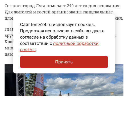
Сегодня город Луга отмечает 249 лет со дня основания.
Для жителей и гостей организованы танцевальные
площадки, выступления духовых оркестров и угощения.
Сайт lentv24.ru использует cookies.
Главным событием праздника стала церемония
Продолжая использовать сайт, вы даете
вручения знака «Почетный гражданин города Луга».
согласие на обработку данных в
Кроме того, региональные власти отметили
соответствии с
политикой обработки
многодетные семьи муниципалитета, вручив им
cookies
.
памятные награды и благодарственные письма.
Принять