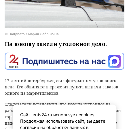
© Baltphoto / Мария Добрыгина
На юношу завели уголовное дело.
17-летний петербуржец стал фигурантом уголовного
дела. Его обвиняют в краже из пункта выдачи заказов
одного из маркетплейсов.
Следователи установили, что юноша устроился на
работу в ПВЗ на Софийской улице (Фрунзенский район
Сайт lentv24.ru использует cookies.
города) и с ноября прошлого года по февраль
Продолжая использовать сайт, вы даете
нынешнего украл оттуда различные вещи и технику
согласие на обработку данных в