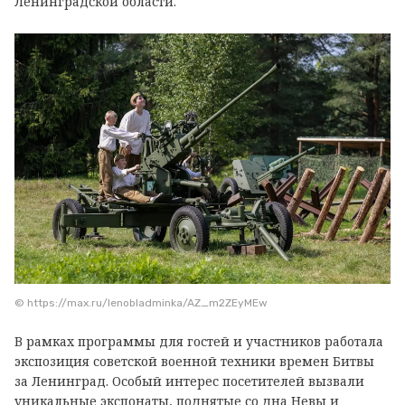
Ленинградской области.
© https://max.ru/lenobladminka/AZ_m2ZEyMEw
В рамках программы для гостей и участников работала
экспозиция советской военной техники времен Битвы
за Ленинград. Особый интерес посетителей вызвали
уникальные экспонаты, поднятые со дна Невы и