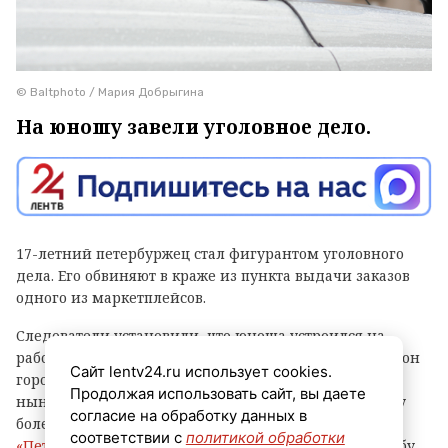
© Baltphoto / Мария Добрыгина
На юношу завели уголовное дело.
17-летний петербуржец стал фигурантом уголовного
дела. Его обвиняют в краже из пункта выдачи заказов
одного из маркетплейсов.
Следователи установили, что юноша устроился на
работу в ПВЗ на Софийской улице (Фрунзенский район
Сайт lentv24.ru использует cookies.
города) и с ноября прошлого года по февраль
Продолжая использовать сайт, вы даете
нынешнего украл оттуда различные вещи и технику
согласие на обработку данных в
более чем на 500 тысяч рублей, сообщает
соответствии с
политикой обработки
«Петербургский дневник»
со ссылкой на пресс-службу