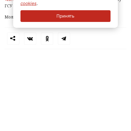
cookies
.
ГСУ СКР по городу на Неве.
Принять
Молодому человеку уже предъявлено обвинение.
Теги:
петербург
маркетплейс
кража
пвз