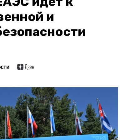
ЕАЭС идет к
венной и
безопасности