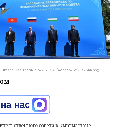
tion_image_resize/746776/769_576/4d6ce625e05a25bb.png
том
ительственного совета в Кыргызстане