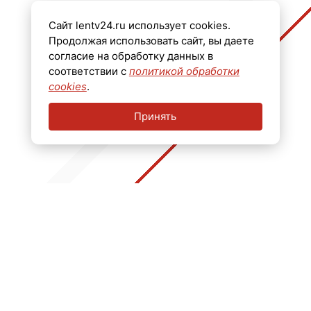
Главный редактор Черных Олег Викторович.
Сайт lentv24.ru использует cookies.
Телефон: +7 (812) 640-6114
Продолжая использовать сайт, вы даете
Email: info@lentv24.ru
согласие на обработку данных в
соответствии с
политикой обработки
Размещение рекламы admitriev@lentv24.ru
cookies
.
Принять
16+
Перечень иностранных и международных неправительственных организаций,
деятельность которых признана нежелательной на территории Российской
Федерации: ↓
В России признаны экстремистскими и запрещены организации: ↓