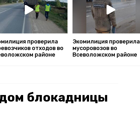
омилиция проверила
Экомилиция проверила
ревозчиков отходов во
мусоровозов во
еволожском районе
Всеволожском районе
 дом блокадницы