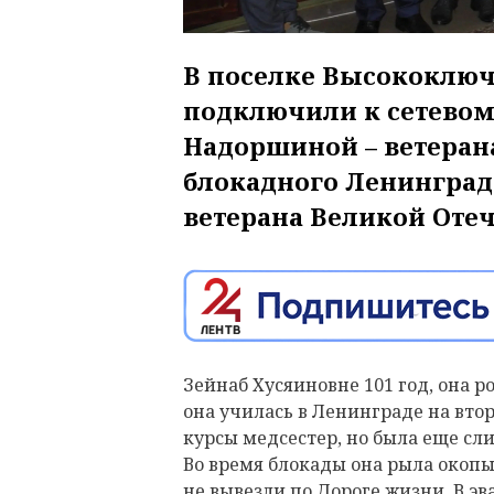
В поселке Высокоключ
подключили к сетевом
Надоршиной – ветеран
блокадного Ленинград
ветерана Великой Оте
Зейнаб Хусяиновне 101 год, она ро
она училась в Ленинграде на вт
курсы медсестер, но была еще сл
Во время блокады она рыла окопы 
не вывезли по Дороге жизни. В э