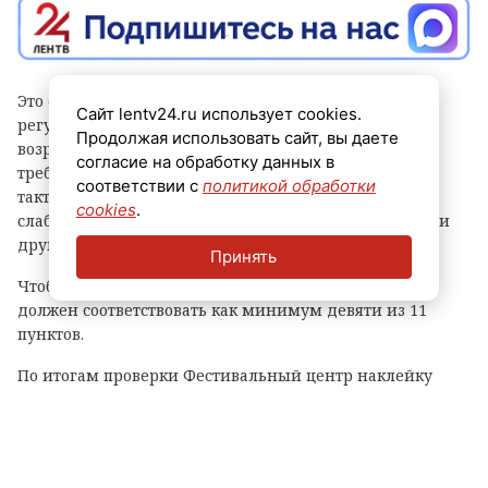
Это одно из ключевых культурных пространств, где
Сайт lentv24.ru использует cookies.
регулярно проходят мероприятия для жителей всех
Продолжая использовать сайт, вы даете
возрастов. Учреждение оценивали по новым
согласие на обработку данных в
требованиям: должна быть удобная входная группа,
соответствии с
политикой обработки
тактильный и контрастный маршрут для
cookies
.
слабовидящих, специально оборудованный санузел и
другие параметры.
Принять
Чтобы получить знак «Проверено СВОими», объект
должен соответствовать как минимум девяти из 11
пунктов.
По итогам проверки Фестивальный центр наклейку
качества не получил. На месте был составлен акт с
рекомендациями по устранению замечаний. Срок
реализации работ — от 8 до 10 месяцев. Через год
ветераны СВО приедут сюда с повторной ревизией.