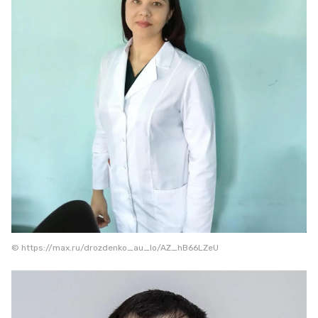
© https://max.ru/drozdenko_au_lo/AZ_hB66LZeU