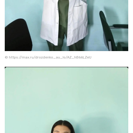
© https://max.ru/drozdenko_au_lo/AZ_hB66LZeU