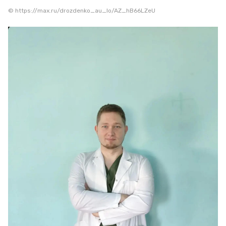
© https://max.ru/drozdenko_au_lo/AZ_hB66LZeU