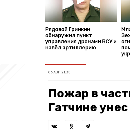
Рядовой Гринкин
Мл
обнаружил пункт
Зе
управления дронами ВСУ и
ог
навёл артиллерию
по
ук
06 АВГ, 21:35
Пожар в част
Гатчине унес