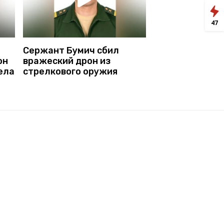
47
Сержант Бумич сбил
он
вражеский дрон из
ела
стрелкового оружия