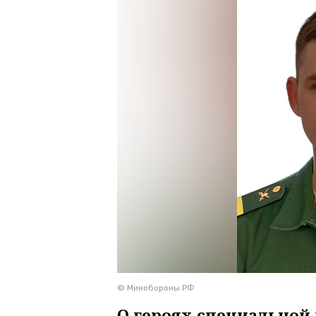
© Минобороны РФ
О героях специальной