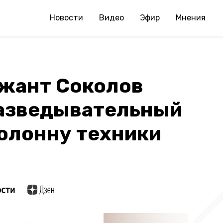
Новости
Видео
Эфир
Мнения
жант Соколов
азведывательный
колонну техники