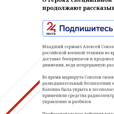
продолжают рассказыв
Младший сержант Алексей Соколо
российской военной техники во в
доставке боеприпасов и продовол
движения, ведя непрерывную раз
Во время маршрута Соколов свое
разведывательный беспилотник 
Колонна была укрыта в лесополосе
применили средства радиоэлектр
управление и разбился.
Профессиональные действия мла