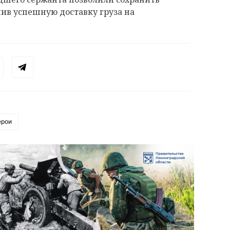
чив успешную доставку груза на
ерои