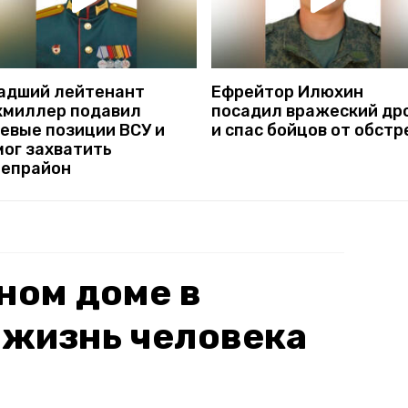
адший лейтенант
Ефрейтор Илюхин
хмиллер подавил
посадил вражеский др
невые позиции ВСУ и
и спас бойцов от обстр
мог захватить
репрайон
ном доме в
 жизнь человека