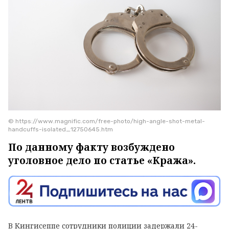
© https://www.magnific.com/free-photo/high-angle-shot-metal-
handcuffs-isolated_12750645.htm
По данному факту возбуждено
уголовное дело по статье «Кража».
В Кингисеппе сотрудники полиции задержали 24-