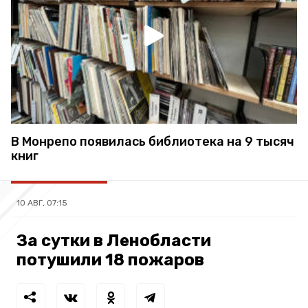
В Монрепо появилась библиотека на 9 тысяч
книг
10 АВГ, 07:15
За сутки в Ленобласти
потушили 18 пожаров