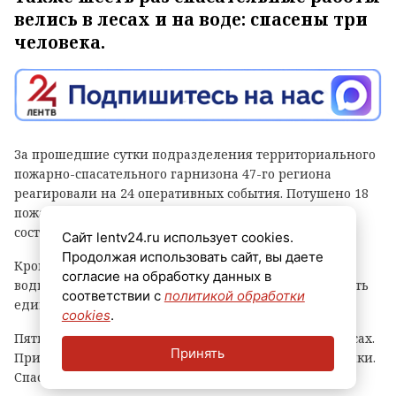
велись в лесах и на воде: спасены три
человека.
За прошедшие сутки подразделения территориального
пожарно-спасательного гарнизона 47-го региона
реагировали на 24 оперативных события. Потушено 18
пожаров: было задействовано 144 человека личного
состава и 37 единиц техники.
Сайт lentv24.ru использует cookies.
Продолжая использовать сайт, вы даете
Кроме того, одно происшествие зафиксировано на
согласие на обработку данных в
водном объекте, куда выезжали 13 спасателей и шесть
соответствии с
политикой обработки
единиц техники. Спасен один человек.
cookies
.
Пять раз поисково-спасательные работы велись в лесах.
Принять
Привлекалось 16 специалистов и семь единиц техники.
Спасены два человека.