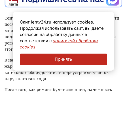
Сейчас рабочие реконструируют участок тепловой сети,
Сайт lentv24.ru использует cookies.
после завершения работ на котором 15
Продолжая использовать сайт, вы даете
многоквартирных домов бывшего военного городка
согласие на обработку данных в
подключат к газовой котельной. Об этом рассказали в
соответствии с
политикой обработки
региональном комитете по ТЭК. Отмечается, что до
cookies
.
этого дома отапливали от угольной котельной.
Принять
В начале лета в котельной заменили водогрейный
жаротрубный котел, а также устроили новую обвязку
котельного оборудования и переустроили участок
наружного газохода.
После того, как ремонт будет закончен, надежность
теплоснабжения жителей вырастет. Котельная будет
работать на сжиженном газе.