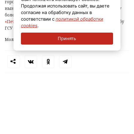
города) и с ноября прошлого года по февраль
Продолжая использовать сайт, вы даете
нынешнего украл оттуда различные вещи и технику
согласие на обработку данных в
более чем на 500 тысяч рублей, сообщает
соответствии с
политикой обработки
«Петербургский дневник»
со ссылкой на пресс-службу
cookies
.
ГСУ СКР по городу на Неве.
Принять
Молодому человеку уже предъявлено обвинение.
Теги:
петербург
маркетплейс
кража
пвз