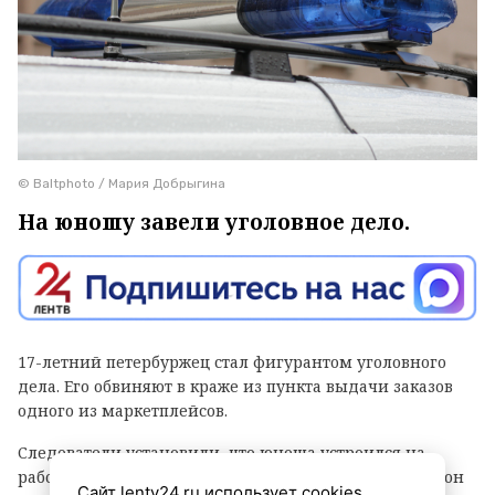
© Baltphoto / Мария Добрыгина
На юношу завели уголовное дело.
17-летний петербуржец стал фигурантом уголовного
дела. Его обвиняют в краже из пункта выдачи заказов
одного из маркетплейсов.
Следователи установили, что юноша устроился на
работу в ПВЗ на Софийской улице (Фрунзенский район
Сайт lentv24.ru использует cookies.