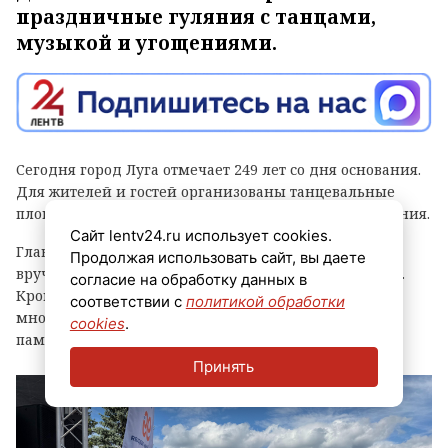
праздничные гуляния с танцами,
музыкой и угощениями.
Сегодня город Луга отмечает 249 лет со дня основания.
Для жителей и гостей организованы танцевальные
площадки, выступления духовых оркестров и угощения.
Сайт lentv24.ru использует cookies.
Главным событием праздника стала церемония
Продолжая использовать сайт, вы даете
вручения знака «Почетный гражданин города Луга».
согласие на обработку данных в
Кроме того, региональные власти отметили
соответствии с
политикой обработки
многодетные семьи муниципалитета, вручив им
cookies
.
памятные награды и благодарственные письма.
Принять