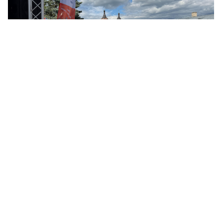
© ЛенТВ24
Параллельно на центральных площадках прошел
районный этап Областного фестиваля «День детства», в
рамках которого для юных жителей города
организовали концертно-игровую программу и
творческие мастер-классы.
Напомним, что областной семейный фестиваль «День