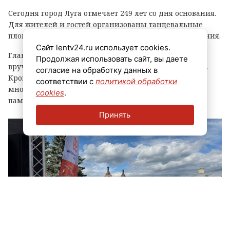
Сегодня город Луга отмечает 249 лет со дня основания.
Для жителей и гостей организованы танцевальные
площадки, выступления духовых оркестров и угощения.
Сайт lentv24.ru использует cookies.
Главным событием праздника стала церемония
Продолжая использовать сайт, вы даете
вручения знака «Почетный гражданин города Луга».
согласие на обработку данных в
Кроме того, региональные власти отметили
соответствии с
политикой обработки
многодетные семьи муниципалитета, вручив им
cookies
.
памятные награды и благодарственные письма.
Принять