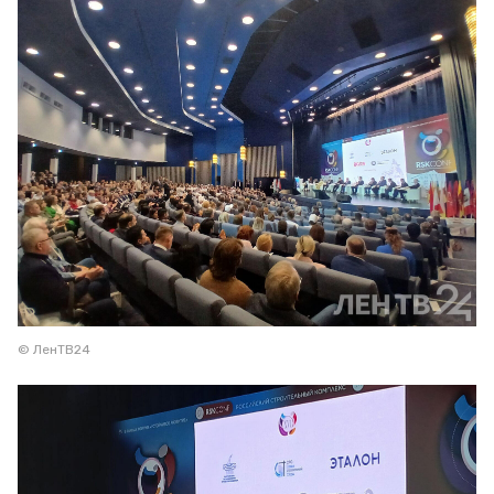
© ЛенТВ24