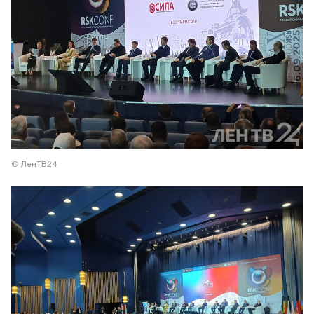
© ЛенТВ24