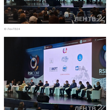
© ЛенТВ24