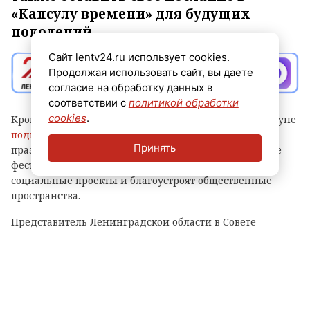
«Капсулу времени» для будущих
поколений.
Сайт lentv24.ru использует cookies.
Продолжая использовать сайт, вы даете
согласие на обработку данных в
соответствии с
политикой обработки
cookies
.
Кроме того, губернатор Александр Дрозденко накануне
подписал соглашения
с первыми партнерами
Принять
празднования. Они помогут провести разнообразные
фестивали, выставки и даже регату, реализуют
социальные проекты и благоустроят общественные
пространства.
Представитель Ленинградской области в Совете
Федерации Сергей Перминов прокомментировал
изданию Онлайн47 подготовку к 100-летию Ленобласти.