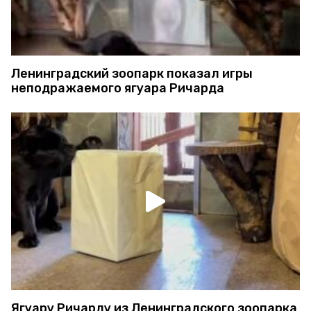
Ленинградский зоопарк показал игры
неподражаемого ягуара Ричарда
Ягуару Ричарду из Ленинградского зоопарка