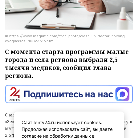
© https://www.magnific.com/free-photo/close-up-doctor-holding-
eyeglasses_10823316.htm
С момента старта программы малые
города и села региона выбрали 2,5
тысячи медиков, сообщил глава
региона.
С момента запуска программ «Земский доктор» и
«Земский фельдшер» в Ленинградской области работу в
Сайт lentv24.ru использует cookies.
малых городах и сельской местности выбрали свыше
Продолжая использовать сайт, вы даете
2,5 тысячи медицинских специалистов. Итогами
согласие на обработку данных в