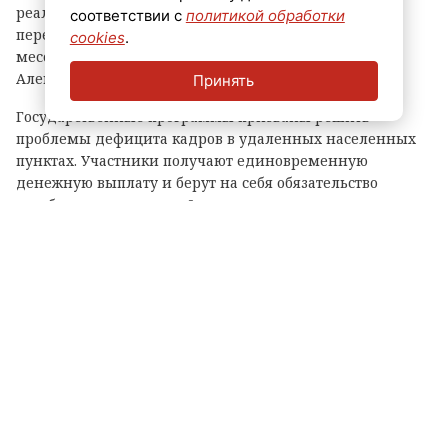
реализации проектов и судьбами врачей,
соответствии с
политикой обработки
перебравшихся в 47-й регион, в своем канале в
cookies
.
мессенджере «Макс» поделился глава области
Александр Дрозденко.
Принять
Государственные программы призваны решить
проблемы дефицита кадров в удаленных населенных
пунктах. Участники получают единовременную
денежную выплату и берут на себя обязательство
отработать оговоренный срок в конкретном
медучреждении. Такой подход гарантирует жителям
районов своевременную помощь, дает возможность
привлечь квалифицированных специалистов и создать
для них комфортные условия для жизни и карьерного
роста.
Когда кадровый голод в больницах
закрывается, пациенты получают быструю