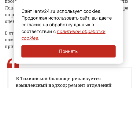
посетили председатель комитета по здравоохранению
Ленобласти Александр Жарков и советник губернатора
Сайт lentv24.ru использует cookies.
по работе с территориями Александр Тимков. Они
Продолжая использовать сайт, вы даете
оценили качество работ.
согласие на обработку данных в
соответствии с
политикой обработки
В отделении обновили внутреннюю отделку
cookies
.
помещений. Отмечается, что ранее на том же этаже
привели в порядок и урологический блок.
Принять
В Тихвинской больнице реализуется
комплексный подход: ремонт отделений
идет поэтапно, без остановки лечебного
процесса.
Александр Жарков, глава комитета по
здравоохранению Ленинградской области