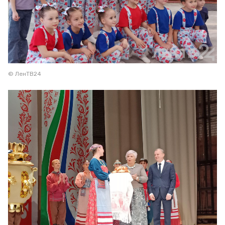
© ЛенТВ24