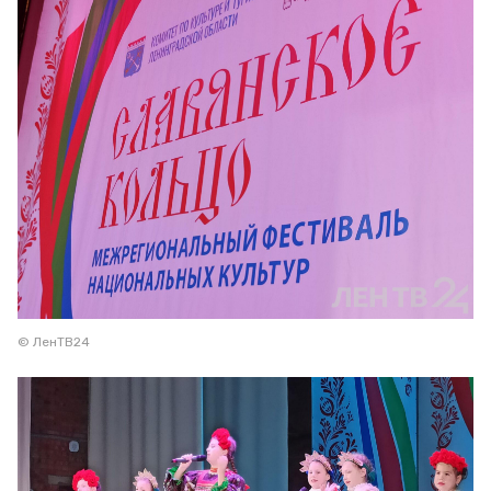
© ЛенТВ24