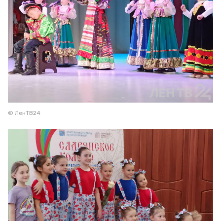
© ЛенТВ24