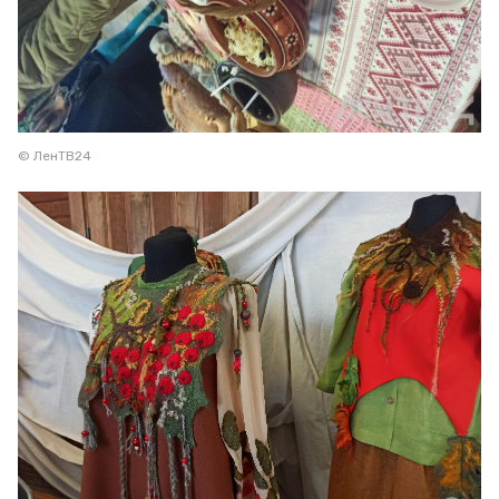
© ЛенТВ24