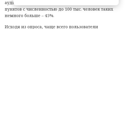
аудитории старше 55 лет и жителей населенных
пунктов с численностью до 100 тыс. человек таких
немного больше – 45%.
Исходя из опроса, чаще всего пользователи
переписываются с друзьями (74%). При этом 71%
общаются только в личных сообщениях, а 97% –
используют и личные сообщения, и групповые чаты.
Среди тех, кто общается в Одноклассниках ежедневно,
52% делают это с близкими и родными, которые живут
в другом городе.
Основными поводами для переписки с близкими
респонденты назвали поздравления с праздниками
(53%) и желание узнать, как дела (40%). Стоит отметить,
что пользователи до 34 лет чаще пишут, чтобы узнать,
как дела (56%), а аудитория старше 55 лет – чтобы
пожелать доброго дня (42%).
Почти половина опрошенных пользователей (47%) чаще
всего переписываются текстовыми сообщениями. Далее