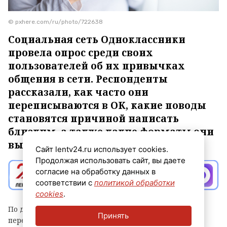
© pxhere.com/ru/photo/722638
Социальная сеть Одноклассники
провела опрос среди своих
пользователей об их привычках
общения в сети. Респонденты
рассказали, как часто они
переписываются в ОК, какие поводы
становятся причиной написать
близким, а также какие форматы они
выбирают.
Сайт lentv24.ru использует cookies.
Продолжая использовать сайт, вы даете
согласие на обработку данных в
соответствии с
политикой обработки
cookies
.
По данным исследования, 42% опрошенных
Принять
переписываются в ОК хотя бы раз в день. Среди