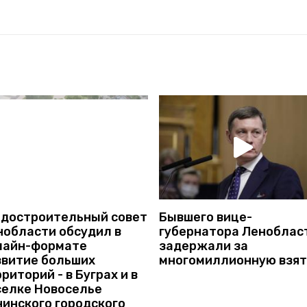
Бывшего вице-
адостроительный совет
губернатора Леноблас
нобласти обсудил в
задержали за
лайн-формате
многомиллионную взят
звитие больших
риторий - в Буграх и в
селке Новоселье
нинского городского