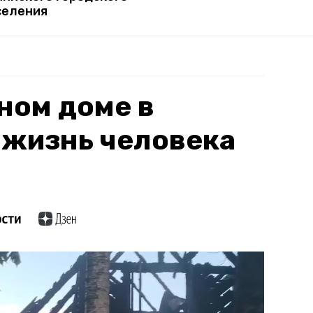
селения
ном доме в
 жизнь человека