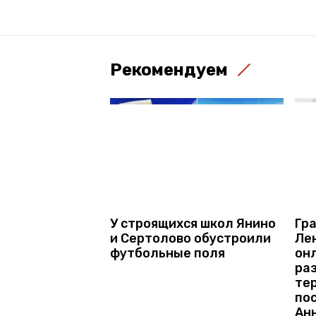
Рекомендуем
У строящихся школ Янино
Гр
и Сертолово обустроили
Ле
футбольные поля
он
ра
тер
по
Ан