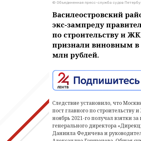
© Объединенная пресс-служба судов Петербу
Василеостровский рай
экс-зампреду правите
по строительству и Ж
признали виновным в п
млн рублей.
Следствие установило, что Москви
пост главного по строительству и 
ноябрь 2021-го получал взятки за
генерального директора «Дирекц
Даниила Федичева и руководите
Александра Горшенева. Общая сум