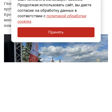
Главным событием праздника стала церемония
Продолжая использовать сайт, вы даете
вручения знака «Почетный гражданин города Луга».
согласие на обработку данных в
Кроме того, региональные власти отметили
соответствии с
политикой обработки
многодетные семьи муниципалитета, вручив им
cookies
.
памятные награды и благодарственные письма.
Принять