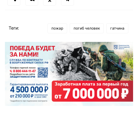
Теги:
пожар
погиб человек
гатчина