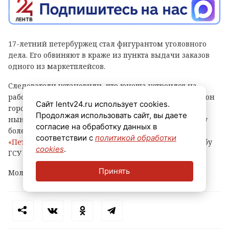
17-летний петербуржец стал фигурантом уголовного
дела. Его обвиняют в краже из пункта выдачи заказов
одного из маркетплейсов.
Следователи установили, что юноша устроился на
работу в ПВЗ на Софийской улице (Фрунзенский район
Сайт lentv24.ru использует cookies.
города) и с ноября прошлого года по февраль
Продолжая использовать сайт, вы даете
нынешнего украл оттуда различные вещи и технику
согласие на обработку данных в
более чем на 500 тысяч рублей, сообщает
соответствии с
политикой обработки
«Петербургский дневник»
со ссылкой на пресс-службу
cookies
.
ГСУ СКР по городу на Неве.
Принять
Молодому человеку уже предъявлено обвинение.