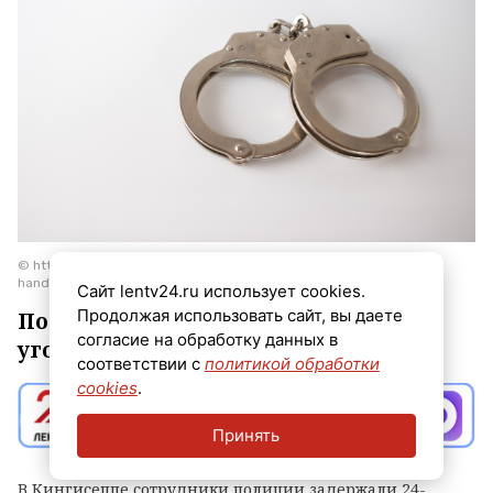
© https://www.magnific.com/free-photo/high-angle-shot-metal-
handcuffs-isolated_12750645.htm
Сайт lentv24.ru использует cookies.
Продолжая использовать сайт, вы даете
По данному факту возбуждено
согласие на обработку данных в
уголовное дело по статье «Кража».
соответствии с
политикой обработки
cookies
.
Принять
В Кингисеппе сотрудники полиции задержали 24-