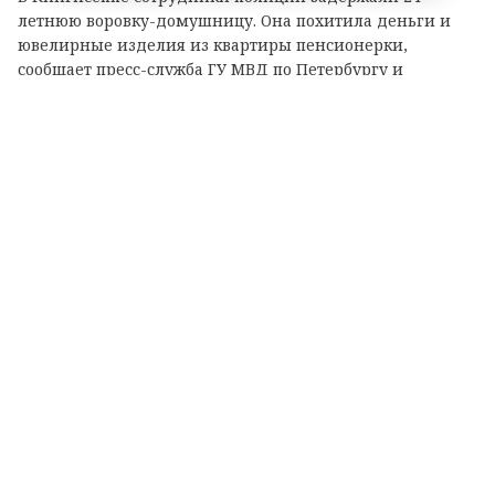
летнюю воровку-домушницу. Она похитила деньги и
ювелирные изделия из квартиры пенсионерки,
сообщает пресс-служба ГУ МВД по Петербургу и
Ленобласти.
Жертвой злоумышленницы стала 74-летняя
пенсионерка. 7 августа она обратилась в
правоохранительные органы и рассказала, что в ее
квартиру на улице Воровского через разбитое окно
проник неизвестный. Из квартиры пропали 190 тысяч
рублей, а также ювелирные украшения. Суммарный
ущерб оценивается в 211 тысяч рублей.
В тот же день оперативники задержали подозреваемую.
Ею оказалась девушка, работавшая уборщицей. Ранее
она уже неоднократно привлекалась к уголовной
ответственности за аналогичные преступления. У нее
изъяли часть похищенного имущества.
По данному факту возбуждено уголовное дело по статье
«Кража».