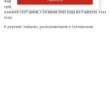
Ленинградской битвы — самого продолжительного
сражения Великой Отечественной войны, которое
длилось 1127 дней, с 10 июля 1941 года по 9 августа 1944
года.
В деревне Зайцево, расположенной в Гатчинском
округе, у мемориального комплекса состоялась
торжественная церемония. Монумент возведен в честь
мирных советских граждан, ставших жертвами
нацистского геноцида в годы войны. Мероприятие
приурочили к 82-й годовщине завершения битвы.
Участие в церемонии приняли члены регионального
правительства, депутаты Законодательного собрания
Ленинградской области, общественные деятели,
делегации из всех районов 47-го региона, ветераны,
бойцы специальной военной операции и волонтеры.
Собравшиеся возложили цветы к Вечному огню и
почтили память павших воинов, мирных жителей и
всех, кто не дожил до Победы, минутой молчания.