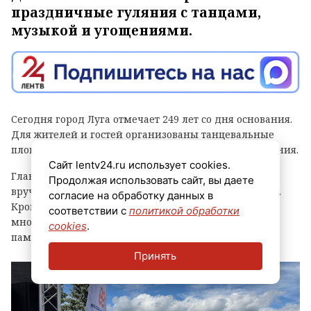
праздничные гуляния с танцами,
музыкой и угощениями.
Сегодня город Луга отмечает 249 лет со дня основания.
Для жителей и гостей организованы танцевальные
площадки, выступления духовых оркестров и угощения.
Сайт lentv24.ru использует cookies.
Главным событием праздника стала церемония
Продолжая использовать сайт, вы даете
вручения знака «Почетный гражданин города Луга».
согласие на обработку данных в
Кроме того, региональные власти отметили
соответствии с
политикой обработки
многодетные семьи муниципалитета, вручив им
cookies
.
памятные награды и благодарственные письма.
Принять