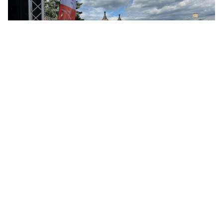
© ЛенТВ24
Параллельно на центральных площадках прошел
районный этап Областного фестиваля «День детства», в
рамках которого для юных жителей города
организовали концертно-игровую программу и
творческие мастер-классы.
Напомним, что областной семейный фестиваль «День