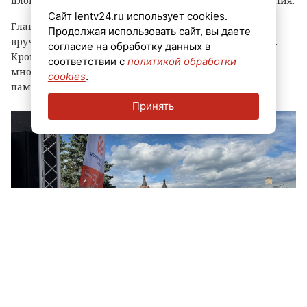
площадки, выступления духовых оркестров и угощения.
Сайт lentv24.ru использует cookies.
Главным событием праздника стала церемония
Продолжая использовать сайт, вы даете
вручения знака «Почетный гражданин города Луга».
согласие на обработку данных в
Кроме того, региональные власти отметили
соответствии с
политикой обработки
многодетные семьи муниципалитета, вручив им
cookies
.
памятные награды и благодарственные письма.
Принять