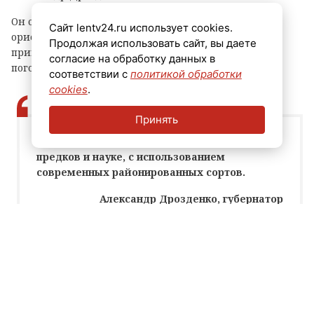
Он отметил, что при уборке урожая аграрии
Сайт lentv24.ru использует cookies.
ориентируются не на лунный календарь, народные
Продолжая использовать сайт, вы даете
приметы или традиции, а на спелость клубней и
согласие на обработку данных в
погодные условия.
соответствии с
политикой обработки
cookies
.
Принять
Без лишней магии, но с уважением к опыту
предков и науке, с использованием
современных районированных сортов.
Александр Дрозденко, губернатор
Ленинградской области
Собранный молодой картофель отправляют на оптовые
склады, а оттуда – на прилавки магазинов.
При этом губернатор подчеркнул, что основная