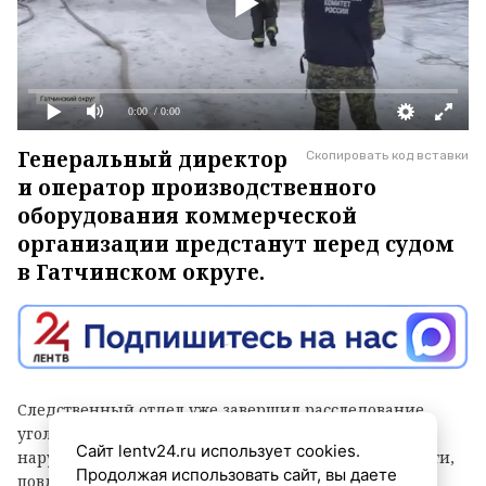
0:00
/ 0:00
Генеральный директор
Скопировать код вставки
и оператор производственного
оборудования коммерческой
организации предстанут перед судом
в Гатчинском округе.
Следственный отдел уже завершил расследование
уголовного дела. Подозреваемые обвиняются в
Сайт lentv24.ru использует cookies.
нарушении требований промышленной безопасности,
Продолжая использовать сайт, вы даете
повлёкшем причинение крупного ущерба.