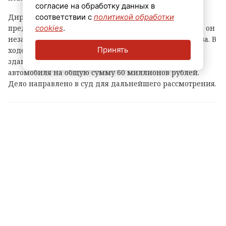
согласие на обработку данных в
Директор также обвиняется в незаконном
соответствии с
политикой обработки
предпринимательстве. Следствием установлено, что он
cookies
.
незаконно организовал работу опасного производства. В
Принять
ходе предварительного следствия наложен арест на
здание, земельный участок, банковские счета и три
автомобиля на общую сумму 60 миллионов рублей.
Дело направлено в суд для дальнейшего рассмотрения.
Теги:
гатчинский округ
суд
предприятие