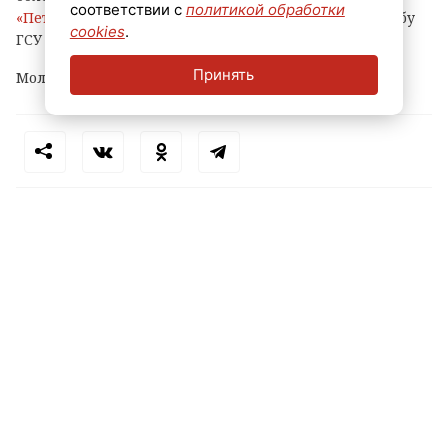
соответствии с
политикой обработки
«Петербургский дневник»
со ссылкой на пресс-службу
cookies
.
ГСУ СКР по городу на Неве.
Принять
Молодому человеку уже предъявлено обвинение.
Теги:
петербург
маркетплейс
кража
пвз