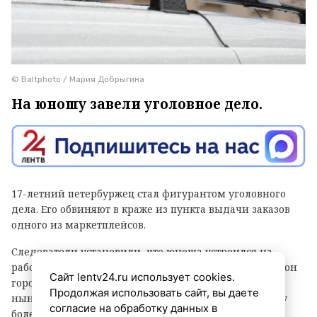
© Baltphoto / Мария Добрыгина
На юношу завели уголовное дело.
17-летний петербуржец стал фигурантом уголовного
дела. Его обвиняют в краже из пункта выдачи заказов
одного из маркетплейсов.
Следователи установили, что юноша устроился на
работу в ПВЗ на Софийской улице (Фрунзенский район
Сайт lentv24.ru использует cookies.
города) и с ноября прошлого года по февраль
Продолжая использовать сайт, вы даете
нынешнего украл оттуда различные вещи и технику
согласие на обработку данных в
более чем на 500 тысяч рублей, сообщает