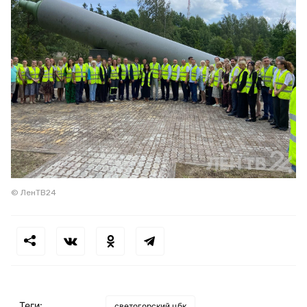
© ЛенТВ24
Теги:
светогорский цбк