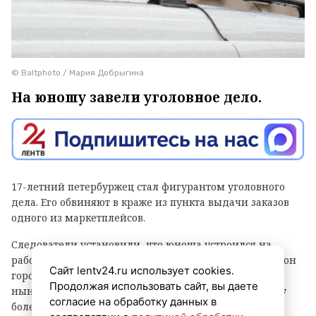
© Baltphoto / Мария Добрыгина
На юношу завели уголовное дело.
17-летний петербуржец стал фигурантом уголовного
дела. Его обвиняют в краже из пункта выдачи заказов
одного из маркетплейсов.
Следователи установили, что юноша устроился на
работу в ПВЗ на Софийской улице (Фрунзенский район
Сайт lentv24.ru использует cookies.
города) и с ноября прошлого года по февраль
Продолжая использовать сайт, вы даете
нынешнего украл оттуда различные вещи и технику
согласие на обработку данных в
более чем на 500 тысяч рублей, сообщает