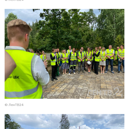
© ЛенТВ24